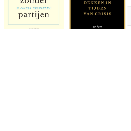
Politiek zonder partijen
Het onbehagen in de
democratie
Simone Weil
Michael J. Sandel
14.99 €
27.99 €