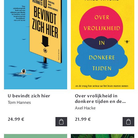
U bevindt zich hier
Over vrolijkheid in
donkere tijden en de
Tom Hannes
vraag hoe serieus we
Axel Hacke
het leven moeten
nemen
24.99 €
21.99 €