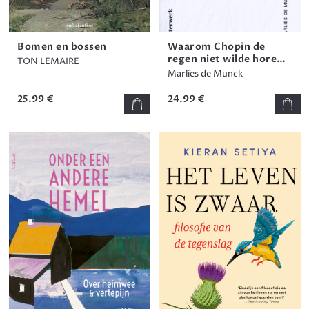
Bomen en bossen
Waarom Chopin de
regen niet wilde horen
TON LEMAIRE
en andere vragen uit de
Marlies de Munck
filosofie van de muziek
25.99 €
24.99 €