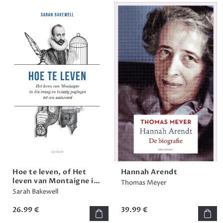
Hoe te leven, of Het
Hannah Arendt
leven van Montaigne in
Thomas Meyer
één vraag en twintig
Sarah Bakewell
pogingen tot een
antwoord
26.99 €
39.99 €