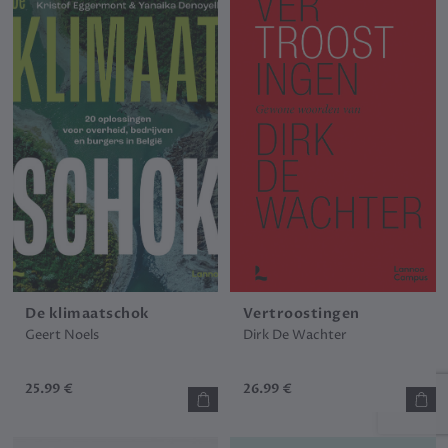
De klimaatschok
Vertroostingen
Geert Noels
Dirk De Wachter
25.99 €
26.99 €