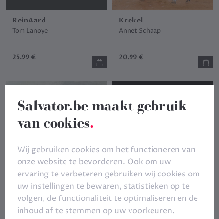
ReinAard
Krekel
Tom Lanoye
Annet Schaap
25.99 €
20.99 €
Salvator.be maakt gebruik
van cookies
.
Wij gebruiken cookies om het functioneren van
onze website te bevorderen. Ook om uw
ervaring te verbeteren gebruiken wij cookies om
uw instellingen te bewaren, statistieken op te
volgen, de functionaliteit te optimaliseren en de
inhoud af te stemmen op uw voorkeuren.