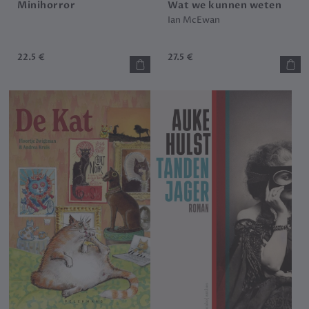
Minihorror
Wat we kunnen weten
Ian McEwan
22.5 €
27.5 €