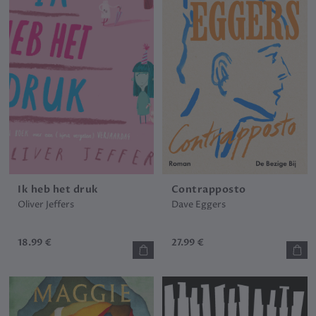
Ik heb het druk
Contrapposto
Oliver Jeffers
Dave Eggers
18.99 €
27.99 €