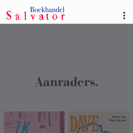
Aanraders
.