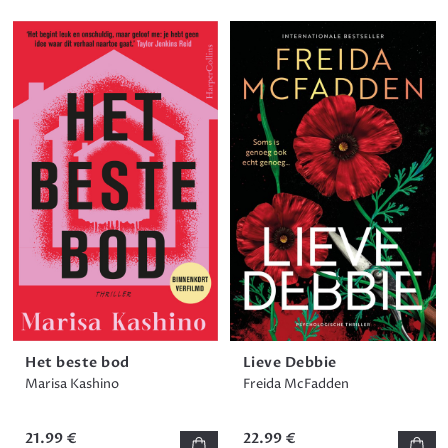
Het beste bod
Lieve Debbie
Marisa Kashino
Freida McFadden
21.99 €
22.99 €