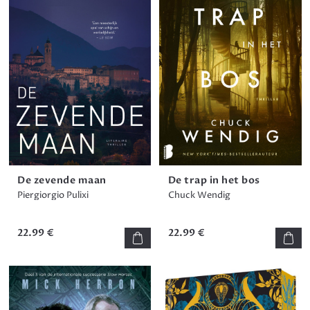
De zevende maan
De trap in het bos
Piergiorgio Pulixi
Chuck Wendig
22.99 €
22.99 €