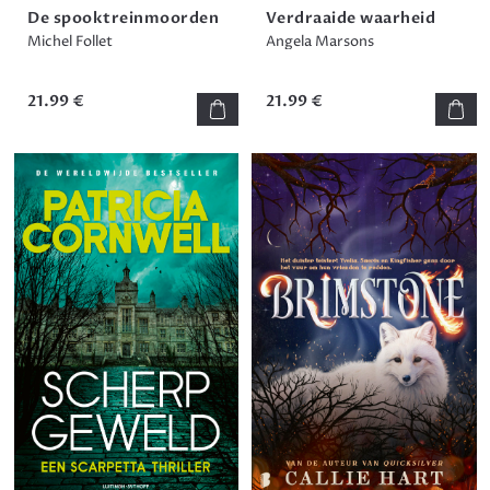
De spooktreinmoorden
Verdraaide waarheid
Michel Follet
Angela Marsons
21.99 €
21.99 €