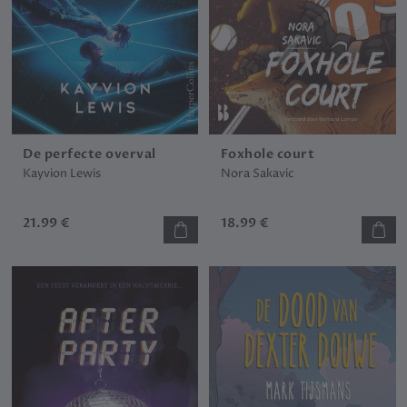
De perfecte overval
Foxhole court
Kayvion Lewis
Nora Sakavic
21.99 €
18.99 €