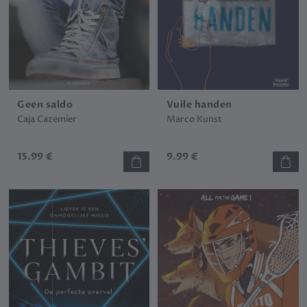
Geen saldo
Vuile handen
Caja Cazemier
Marco Kunst
15.99 €
9.99 €