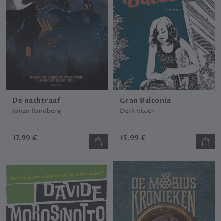
De nachtraaf
Gran Balconia
Johan Rundberg
Derk Visser
17.99 €
15.99 €