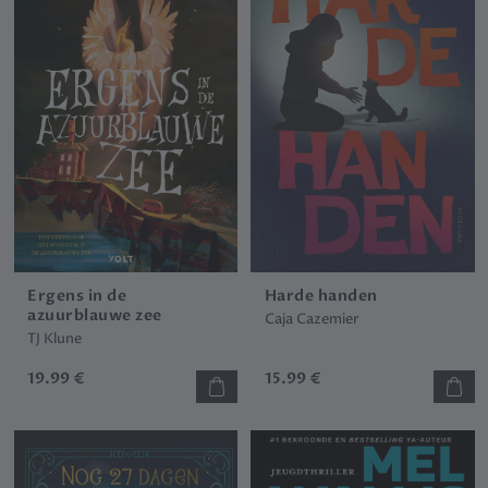
Ergens in de
Harde handen
azuurblauwe zee
Caja Cazemier
TJ Klune
19.99 €
15.99 €