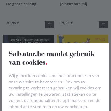
De grote sprong
Je bent van mij
20,95 €
19,95 €
Salvator.be maakt gebruik
van cookies
.
Wij gebruiken cookies om het functioneren van
onze website te bevorderen. Ook om uw
ervaring te verbeteren gebruiken wij cookies om
uw instellingen te bewaren, statistieken op te
volgen, de functionaliteit te optimaliseren en de
inhoud af te stemmen op uw voorkeuren.