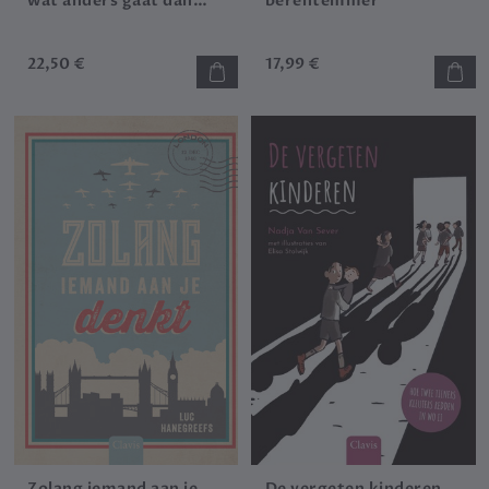
wat anders gaat dan
berentemmer
gedacht?
22,50 €
17,99 €
Zolang iemand aan je
De vergeten kinderen