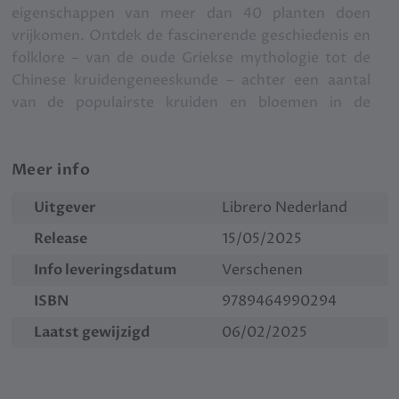
eigenschappen van meer dan 40 planten doen
vrijkomen. Ontdek de fascinerende geschiedenis en
folklore – van de oude Griekse mythologie tot de
Chinese kruidengeneeskunde – achter een aantal
van de populairste kruiden en bloemen in de
moderne hekserij.
Of je nu net je eerste stappen zet in de hekserij en
folklore of een ervaren heks bent, met dit boek
Meer info
creëer je je eigen unieke groene magie en kun je die
Uitgever
Librero Nederland
verder ontwikkelen.
Release
15/05/2025
Info leveringsdatum
Verschenen
ISBN
9789464990294
Laatst gewijzigd
06/02/2025