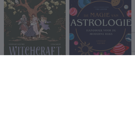
Witchcraft: A Graphic
De magie van astrologie
History
Lindsay Squire
Lindsay Squire
23.99 €
9.95 €