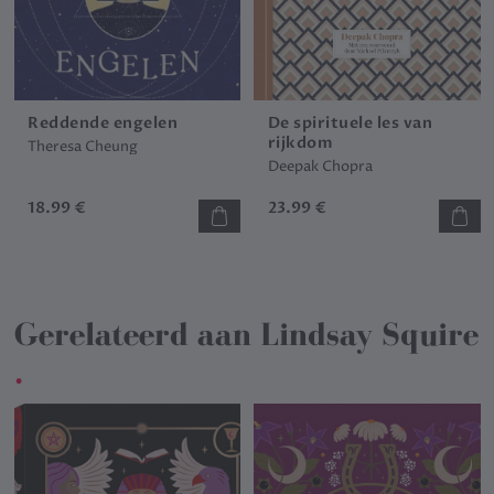
Reddende engelen
De spirituele les van
rijkdom
Theresa Cheung
Deepak Chopra
18.99 €
23.99 €
Gerelateerd aan
Lindsay Squire
.