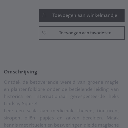
Toevoegen aan winkelmandje
Toevoegen aan favorieten
Omschrijving
Ontdek de betoverende wereld van groene magie
en plantenfolklore onder de bezielende leiding van
historica en internationaal gerespecteerde heks
Lindsay Squire!
Leer een scala aan medicinale theeën, tincturen,
siropen, oliën, papjes en zalven bereiden. Maak
kennis met rituelen en bezweringen die de magische