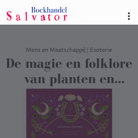
Mens en Maatschappij
|
Esoterie
De magie en folklore
van planten en
kruiden