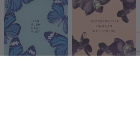
Van rush naar rust
Hoogsensitief omgaan
met stress
Séverine Van De Voorde
Séverine Van De Voorde
22.99 €
22.99 €