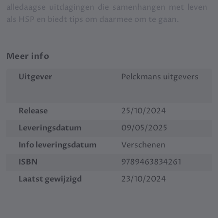
alledaagse uitdagingen die samenhangen met leven
als HSP en biedt tips om daarmee om te gaan.
Meer info
Uitgever
Pelckmans uitgevers
Release
25/10/2024
Leveringsdatum
09/05/2025
Info leveringsdatum
Verschenen
ISBN
9789463834261
Laatst gewijzigd
23/10/2024