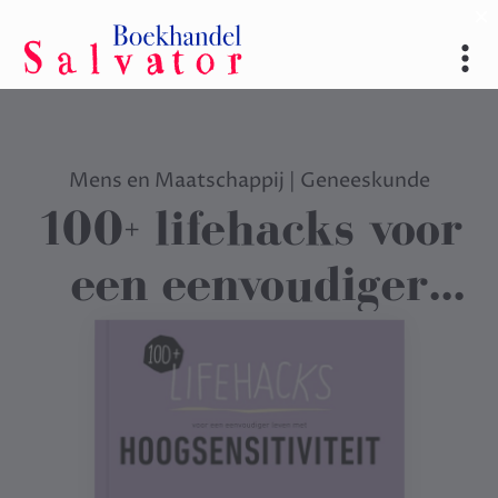
Mens en Maatschappij
|
Geneeskunde
100+ lifehacks voor
een eenvoudiger
leven met
hoogsensitiviteit