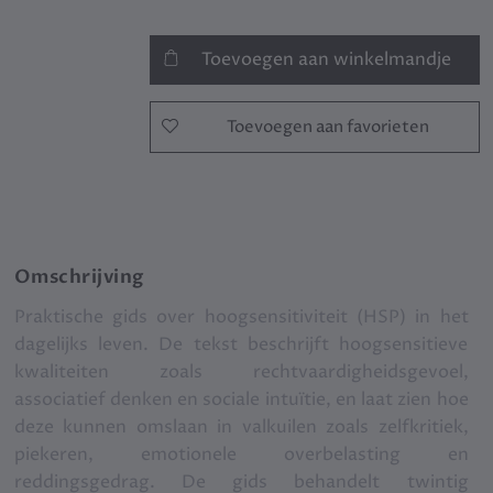
Toevoegen aan winkelmandje
Toevoegen aan favorieten
Omschrijving
Praktische gids over hoogsensitiviteit (HSP) in het
dagelijks leven. De tekst beschrijft hoogsensitieve
kwaliteiten zoals rechtvaardigheidsgevoel,
associatief denken en sociale intuïtie, en laat zien hoe
deze kunnen omslaan in valkuilen zoals zelfkritiek,
piekeren, emotionele overbelasting en
reddingsgedrag. De gids behandelt twintig