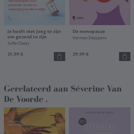
Je hoeft niet jong te zijn
De menopauze
om gezond te zijn
Herman Depypere
Sofie Claeys
25.99 €
29.99 €
Gerelateerd aan
Séverine Van
De Voorde
.