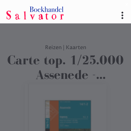
Reizen
|
Kaarten
Carte top. 1/25.000
Assenede -
VT025141NPP02