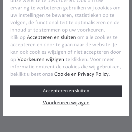
onze website te bevorderen. Ook om uw
ervaring te verbeteren gebruiken wij cookies om
uw instellingen te bewaren, statistieken op te
volgen, de functionaliteit te optimaliseren en de
inhoud af te stemmen op uw voorkeuren.
Klik op
Accepteren en sluiten
om alle cookies te
accepteren en door te gaan naar de website. Je
kan ook cookies wijzigen of niet accepteren door
op
Voorkeuren wijzigen
te klikken. Voor meer
informatie omtrent de cookies die wij gebruiken,
bekijkt u best onze
Cookie en Privacy Policy
.
Accepteren en sluiten
Voorkeuren wijzigen