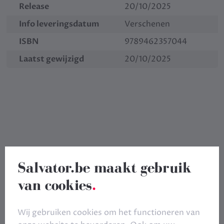
Release
20/10/2025
Info leveringsdatum
Verschenen
ISBN
9789462357044
Laatst gewijzigd
20/10/2025
Salvator.be maakt gebruik
van cookies
.
Wij gebruiken cookies om het functioneren van