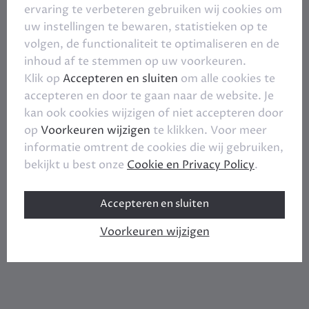
ervaring te verbeteren gebruiken wij cookies om
uw instellingen te bewaren, statistieken op te
volgen, de functionaliteit te optimaliseren en de
inhoud af te stemmen op uw voorkeuren.
Klik op
Accepteren en sluiten
om alle cookies te
accepteren en door te gaan naar de website. Je
kan ook cookies wijzigen of niet accepteren door
op
Voorkeuren wijzigen
te klikken. Voor meer
informatie omtrent de cookies die wij gebruiken,
bekijkt u best onze
Cookie en Privacy Policy
.
Accepteren en sluiten
Voorkeuren wijzigen