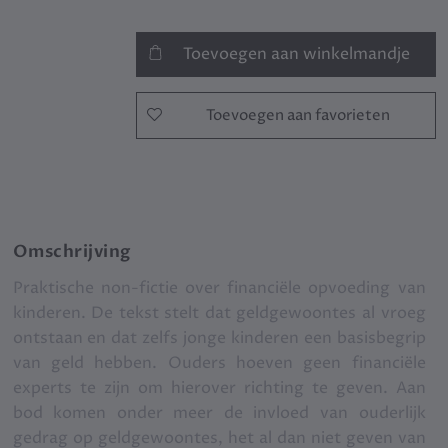
Toevoegen aan winkelmandje
Toevoegen aan favorieten
Omschrijving
Praktische non-fictie over financiële opvoeding van
kinderen. De tekst stelt dat geldgewoontes al vroeg
ontstaan en dat zelfs jonge kinderen een basisbegrip
van geld hebben. Ouders hoeven geen financiële
experts te zijn om hierover richting te geven. Aan
bod komen onder meer de invloed van ouderlijk
gedrag op geldgewoontes, het al dan niet geven van