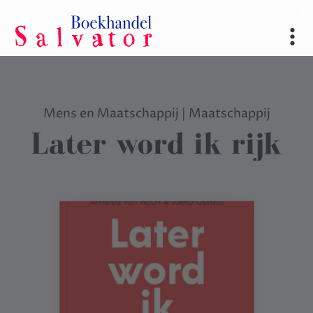
Mens en Maatschappij
|
Maatschappij
Later word ik rijk