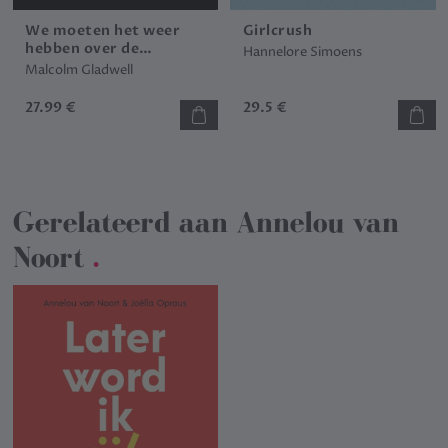
We moeten het weer
Girlcrush
hebben over de
Hannelore Simoens
tippingpoint
Malcolm Gladwell
27.99 €
29.5 €
Gerelateerd aan
Annelou van
Noort
.