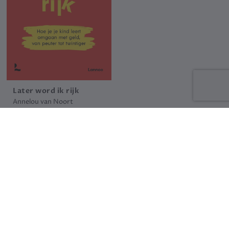
Later word ik rijk
Annelou van Noort
22.99 €