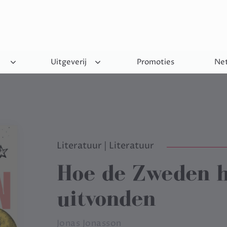
Uitgeverij
Promoties
Net
Literatuur
|
Literatuur
Hoe de Zweden 
uitvonden
Jonas Jonasson