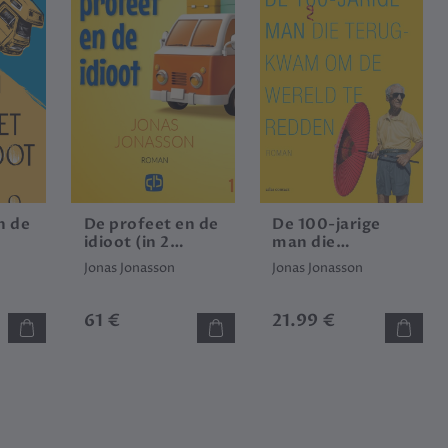
n de
De profeet en de
De 100-jarige
idioot (in 2
man die
banden)
terugkwam om
Jonas Jonasson
Jonas Jonasson
de wereld te
redden
61 €
21.99 €