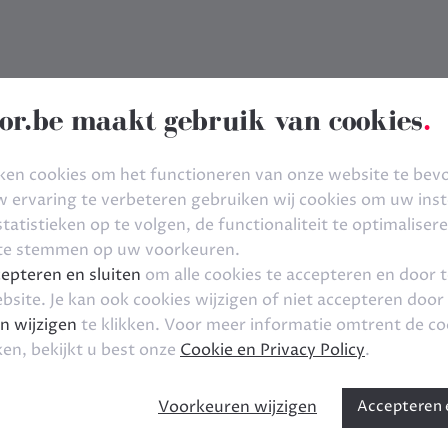
or.be maakt gebruik van cookies
.
ken cookies om het functioneren van onze website te bev
ervaring te verbeteren gebruiken wij cookies om uw inste
tatistieken op te volgen, de functionaliteit te optimaliser
 te stemmen op uw voorkeuren.
epteren en sluiten
om alle cookies te accepteren en door 
bsite. Je kan ook cookies wijzigen of niet accepteren door
n wijzigen
te klikken. Voor meer informatie omtrent de co
ken, bekijkt u best onze
Cookie en Privacy Policy
.
Voorkeuren wijzigen
Accepteren e