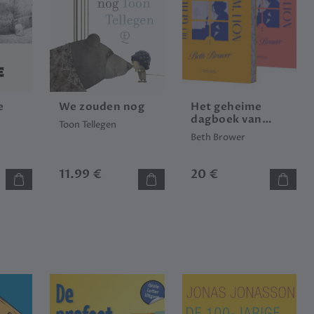
e
We zouden nog
Het geheime
dagboek van
g
Toon Tellegen
Emma M. Lion
Beth Brower
(set)
11.99 €
20 €