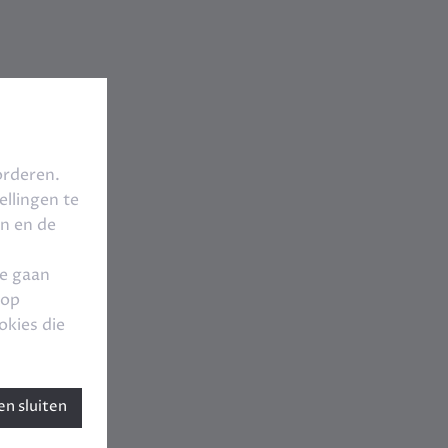
orderen.
llingen te
en en de
te gaan
 op
okies die
n sluiten