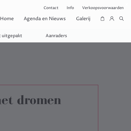
Contact
Info
Verkoopsvoorwaarden
Home
Agenda en Nieuws
Galerij
 uitgepakt
Aanraders
het dromen