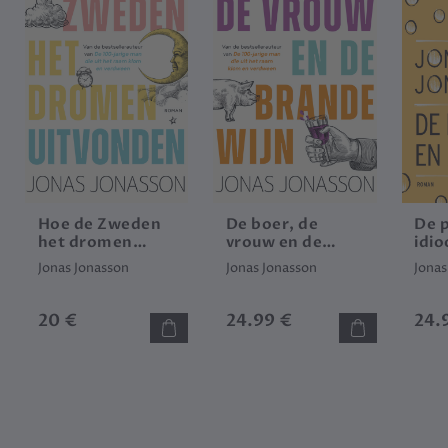
Hoe de Zweden
De boer, de
De 
het dromen
vrouw en de
idio
uitvonden
brandewijn
Jonas Jonasson
Jonas Jonasson
Jonas
20 €
24.99 €
24.