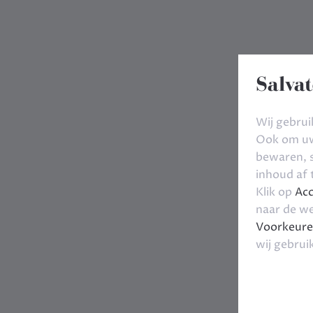
Salvat
Wij gebrui
Ook om uw 
bewaren, s
inhoud af
Klik op
Acc
naar de we
Voorkeure
wij gebrui