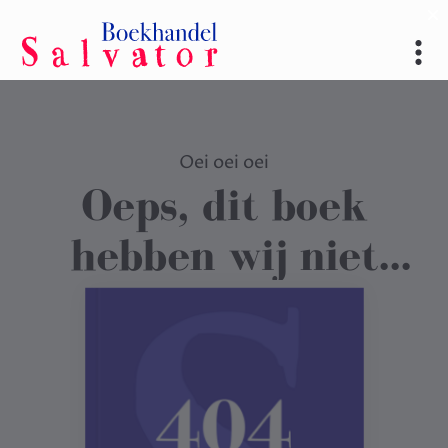
Oei oei oei
Oeps, dit boek
hebben wij niet
gevonden
.