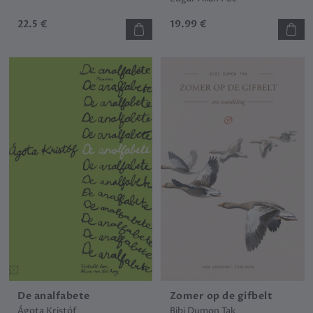
22.5 €
19.99 €
De analfabete
Zomer op de gifbelt
Ágota Kristóf
Bibi Dumon Tak