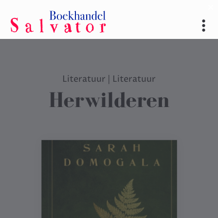
Literatuur
|
Literatuur
Herwilderen