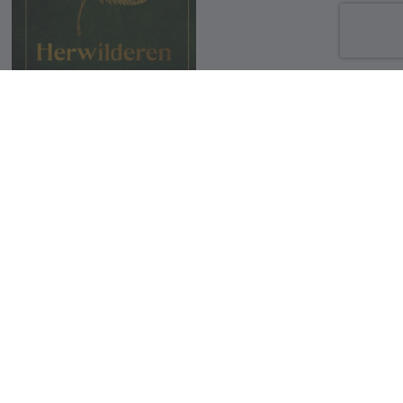
Herwilderen
Sarah Domogala
23.99 €