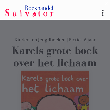
Kinder- en Jeugdboeken
|
Fictie -6 jaar
Karels grote boek
over het lichaam