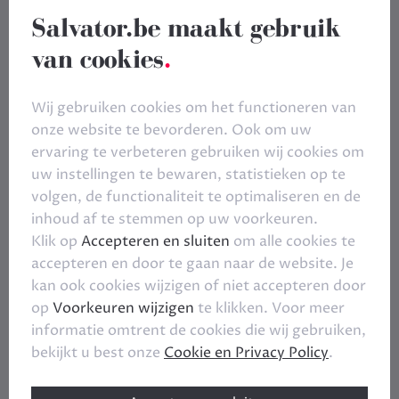
Salvator.be maakt gebruik
van cookies
.
Wij gebruiken cookies om het functioneren van
onze website te bevorderen. Ook om uw
ervaring te verbeteren gebruiken wij cookies om
uw instellingen te bewaren, statistieken op te
volgen, de functionaliteit te optimaliseren en de
inhoud af te stemmen op uw voorkeuren.
Klik op
Accepteren en sluiten
om alle cookies te
accepteren en door te gaan naar de website. Je
kan ook cookies wijzigen of niet accepteren door
op
Voorkeuren wijzigen
te klikken. Voor meer
informatie omtrent de cookies die wij gebruiken,
bekijkt u best onze
Cookie en Privacy Policy
.