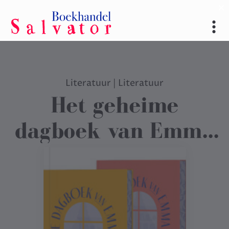
Literatuur
|
Literatuur
Het geheime
dagboek van Emma
M. Lion (set)