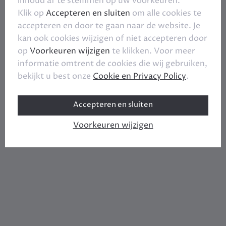
inhoud af te stemmen op uw voorkeuren.
Klik op
Accepteren en sluiten
om alle cookies te
accepteren en door te gaan naar de website. Je
kan ook cookies wijzigen of niet accepteren door
op
Voorkeuren wijzigen
te klikken. Voor meer
informatie omtrent de cookies die wij gebruiken,
bekijkt u best onze
Cookie en Privacy Policy
.
Accepteren en sluiten
Voorkeuren wijzigen