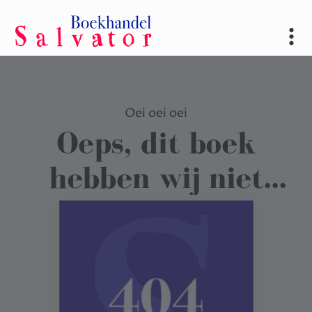
Oei oei oei
Oeps, dit boek
hebben wij niet
gevonden
.