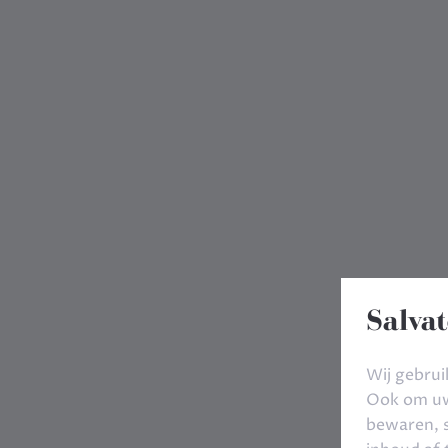
Salvat
Wij gebrui
Ook om uw 
bewaren, s