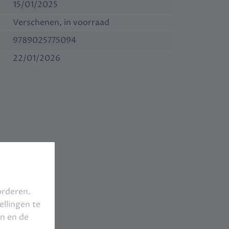
15/01/2025
Verschenen, in voorraad
9789025775094
22/01/2026
orderen.
llingen te
en en de