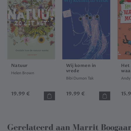
Natuur
Wij komen in
Het
vrede
waa
Helen Brown
mop
Bibi Dumon Tak
Andy 
19.99 €
19.99 €
15.
Gerelateerd aan
Marrit Boogaa