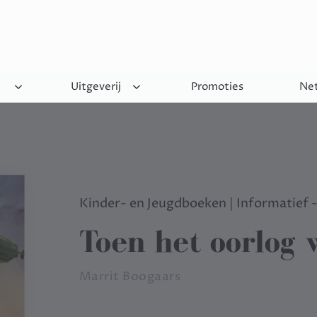
Uitgeverij
Promoties
Net
Kinder- en Jeugdboeken
|
Informatief -
Toen het oorlog 
Marrit Boogaars