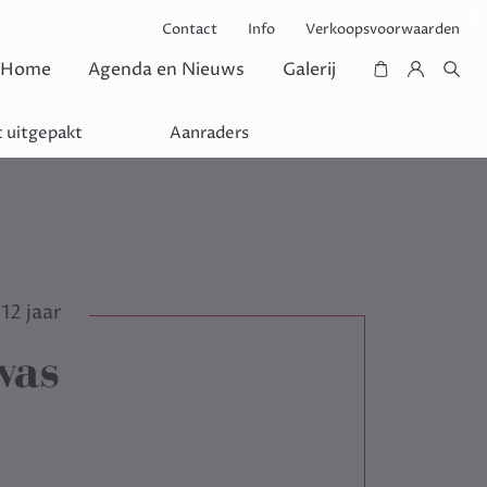
Contact
Info
Verkoopsvoorwaarden
Home
Agenda en Nieuws
Galerij
 uitgepakt
Aanraders
12 jaar
was