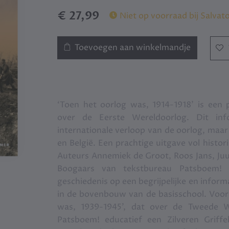
€ 27,99
Niet op voorraad bij Salvat
Toevoegen aan winkelmandje
‘Toen het oorlog was, 1914-1918’ is een 
over de Eerste Wereldoorlog. Dit in
internationale verloop van de oorlog, maar
en België. Een prachtige uitgave vol histori
Auteurs Annemiek de Groot, Roos Jans, Juul
Boogaars van tekstbureau Patsboem! 
geschiedenis op een begrijpelijke en inform
in de bovenbouw van de basisschool. Voor
was, 1939-1945’, dat over de Tweede 
Patsboem! educatief een Zilveren Griffe