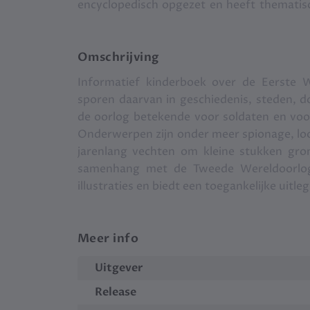
encyclopedisch opgezet en heeft thematis
ontstaan van de oorlog, de belangrijkste
Illustrator Irene Goede maakte de sfeervol
tekst verluchtigen en een extra dimensie ge
Omschrijving
Informatief kinderboek over de Eerste W
sporen daarvan in geschiedenis, steden, d
de oorlog betekende voor soldaten en vo
Onderwerpen zijn onder meer spionage, loo
jarenlang vechten om kleine stukken gro
samenhang met de Tweede Wereldoorlog.
illustraties en biedt een toegankelijke uitl
Meer info
Uitgever
Release