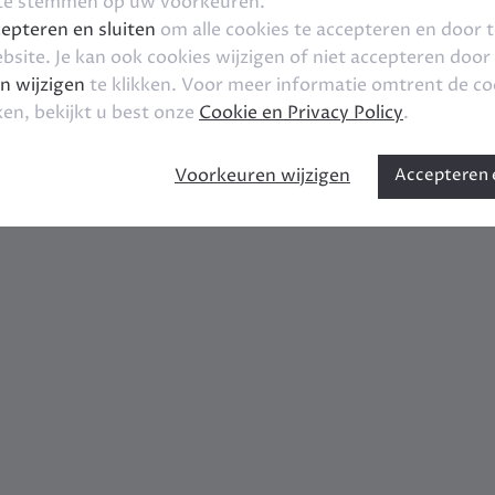
 te stemmen op uw voorkeuren.
epteren en sluiten
om alle cookies te accepteren en door 
bsite. Je kan ook cookies wijzigen of niet accepteren door
n wijzigen
te klikken. Voor meer informatie omtrent de co
ken, bekijkt u best onze
Cookie en Privacy Policy
.
Voorkeuren wijzigen
Accepteren e