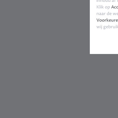
inhoud af
Klik op
Acc
naar de we
Voorkeure
wij gebrui