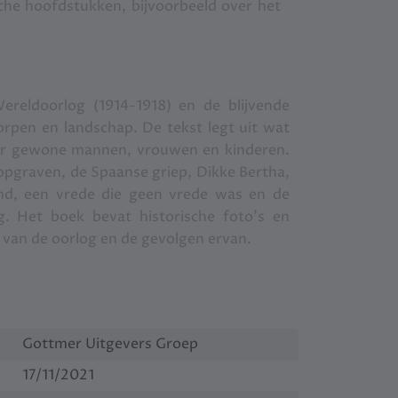
che hoofdstukken, bijvoorbeeld over het
 gevechten en het leven aan het front.
le illustraties, die de soms indringende
ven aan de historische fotografie.
ereldoorlog (1914-1918) en de blijvende
orpen en landschap. De tekst legt uit wat
or gewone mannen, vrouwen en kinderen.
pgraven, de Spaanse griep, Dikke Bertha,
nd, een vrede die geen vrede was en de
 Het boek bevat historische foto’s en
eg van de oorlog en de gevolgen ervan.
Gottmer Uitgevers Groep
17/11/2021