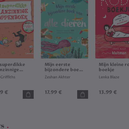
 superdikke
Mijn eerste
Mijn kleine r
nzinnige
bijzondere boek
boekje
penboek
van alle dieren
Griffiths
Zeshan Akhter
Lenka Blaze
99 €
17.99 €
13.99 €
rs
.