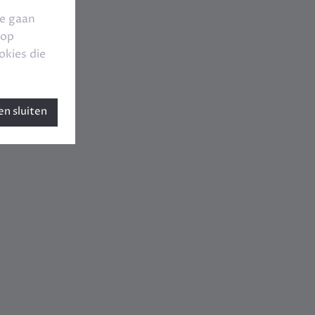
te gaan
 op
okies die
n sluiten