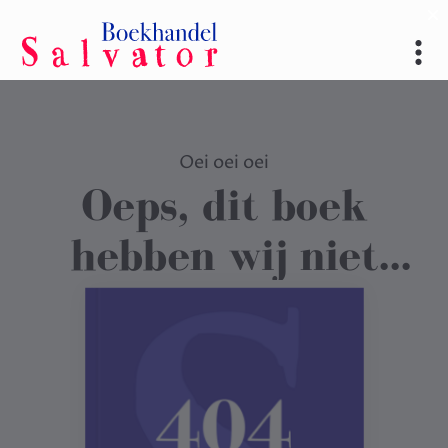
Oei oei oei
Oeps, dit boek
hebben wij niet
gevonden
.