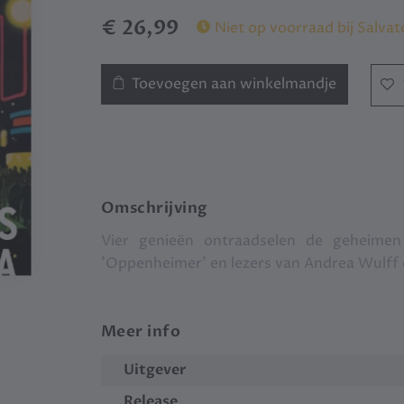
€ 26,99
Niet op voorraad bij Salvat
Toevoegen aan winkelmandje
Omschrijving
Vier genieën ontraadselen de geheimen
'Oppenheimer' en lezers van Andrea Wulff
Meer info
Uitgever
Release