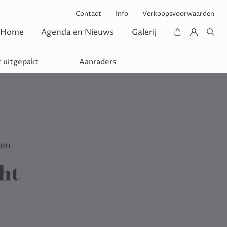
Contact
Info
Verkoopsvoorwaarden
Home
Agenda en Nieuws
Galerij
 uitgepakt
Aanraders
pen
ht