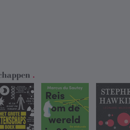
chappen
.