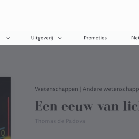
Uitgeverij
Promoties
Net
Wetenschappen
|
Andere wetenschap
Een eeuw van lic
Thomas de Padova