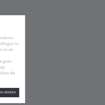
orderen.
llingen te
en en de
te gaan
 op
okies die
n sluiten