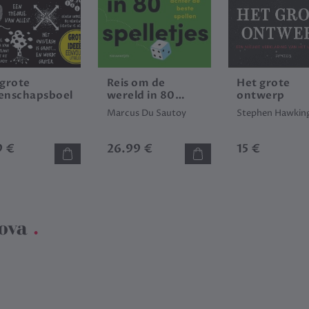
 grote
Reis om de
Het grote
enschapsboek
wereld in 80
ontwerp
spelletjes
Marcus Du Sautoy
Stephen Hawkin
9 €
26.99 €
15 €
ova
.