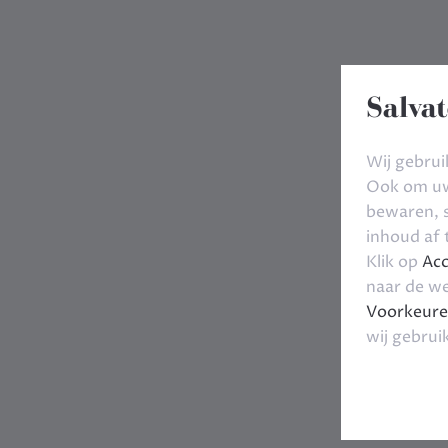
Salvat
Wij gebrui
Ook om uw 
bewaren, s
inhoud af
Klik op
Acc
naar de we
Voorkeure
wij gebrui