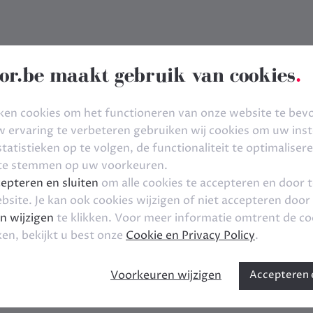
or.be maakt gebruik van cookies
.
ken cookies om het functioneren van onze website te bev
ervaring te verbeteren gebruiken wij cookies om uw inste
tatistieken op te volgen, de functionaliteit te optimaliser
 te stemmen op uw voorkeuren.
epteren en sluiten
om alle cookies te accepteren en door 
bsite. Je kan ook cookies wijzigen of niet accepteren door
n wijzigen
te klikken. Voor meer informatie omtrent de co
ken, bekijkt u best onze
Cookie en Privacy Policy
.
Voorkeuren wijzigen
Accepteren e