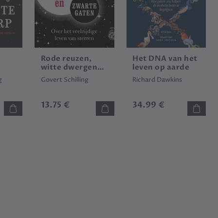
Rode reuzen,
Het DNA van het
witte dwergen
leven op aarde
en zwarte gaten
g
Govert Schilling
Richard Dawkins
13.75 €
34.99 €