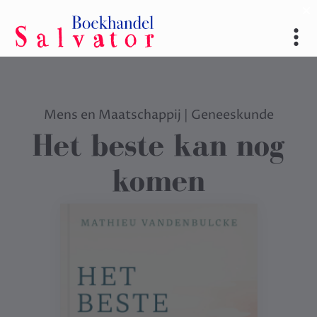
Mens en Maatschappij
|
Geneeskunde
Het beste kan nog
komen