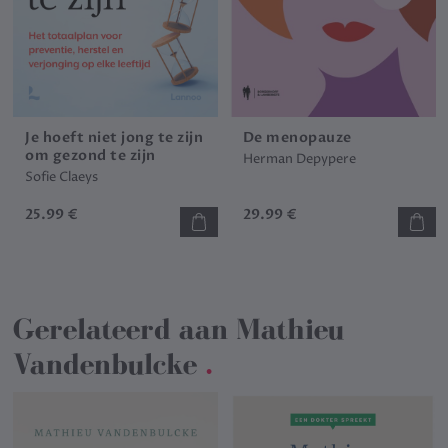
Je hoeft niet jong te zijn
De menopauze
om gezond te zijn
Herman Depypere
Sofie Claeys
25.99 €
29.99 €
Gerelateerd aan
Mathieu
Vandenbulcke
.