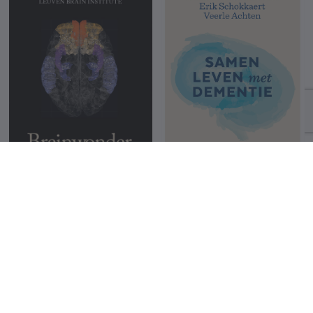
Breinwonder
Samen leven met
dementie
Mathieu Vandenbulcke
Mathieu Vandenbulcke
49.99 €
29.99 €