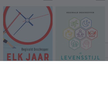
Elk jaar jonger
Je levensstijl als
medicijn
Reginald Deschepper
Reginald Deschepper
24.99 €
25.99 €