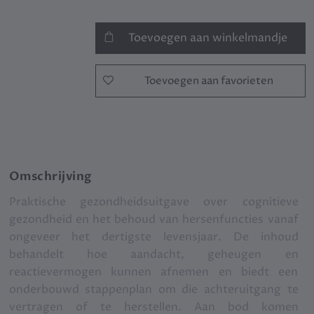
Toevoegen aan winkelmandje
Toevoegen aan favorieten
Omschrijving
Praktische gezondheidsuitgave over cognitieve
gezondheid en het behoud van hersenfuncties vanaf
ongeveer het dertigste levensjaar. De inhoud
behandelt hoe aandacht, geheugen en
reactievermogen kunnen afnemen en biedt een
onderbouwd stappenplan om die achteruitgang te
vertragen of te herstellen. Aan bod komen