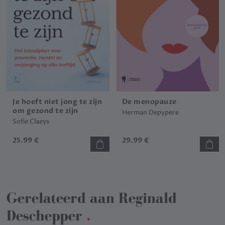
Je hoeft niet jong te zijn
De menopauze
om gezond te zijn
Herman Depypere
Sofie Claeys
25.99 €
29.99 €
Gerelateerd aan
Reginald
Deschepper
.