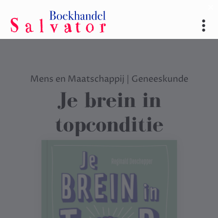
Mens en Maatschappij
|
Geneeskunde
Je brein in
topconditie