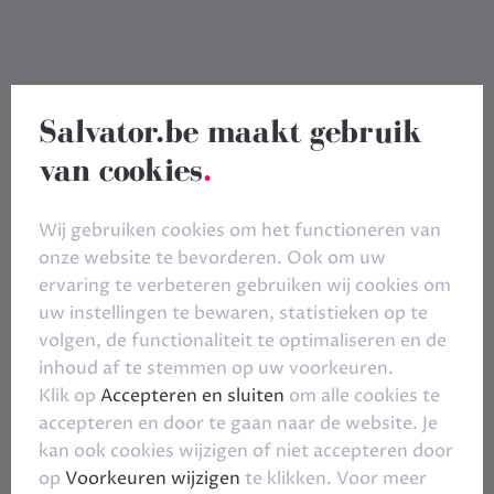
Salvator.be maakt gebruik
van cookies
.
Wij gebruiken cookies om het functioneren van
onze website te bevorderen. Ook om uw
ervaring te verbeteren gebruiken wij cookies om
uw instellingen te bewaren, statistieken op te
volgen, de functionaliteit te optimaliseren en de
inhoud af te stemmen op uw voorkeuren.
Klik op
Accepteren en sluiten
om alle cookies te
accepteren en door te gaan naar de website. Je
kan ook cookies wijzigen of niet accepteren door
op
Voorkeuren wijzigen
te klikken. Voor meer