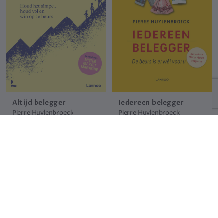
Altijd belegger
Iedereen belegger
Pierre Huylenbroeck
Pierre Huylenbroeck
24.99 €
29.99 €