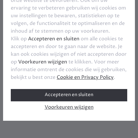
onze website te bevorderen. Ook om uw
ervaring te verbeteren gebruiken wij cookies om
uw instellingen te bewaren, statistieken op te
volgen, de functionaliteit te optimaliseren en de
inhoud af te stemmen op uw voorkeuren.
Klik op
Accepteren en sluiten
om alle cookies te
accepteren en door te gaan naar de website. Je
kan ook cookies wijzigen of niet accepteren door
op
Voorkeuren wijzigen
te klikken. Voor meer
informatie omtrent de cookies die wij gebruiken,
bekijkt u best onze
Cookie en Privacy Policy
.
Accepteren en sluiten
Voorkeuren wijzigen