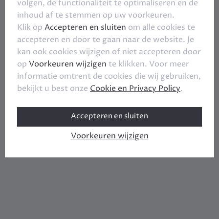
volgen, de functionaliteit te optimaliseren en de
inhoud af te stemmen op uw voorkeuren.
Klik op
Accepteren en sluiten
om alle cookies te
accepteren en door te gaan naar de website. Je
kan ook cookies wijzigen of niet accepteren door
op
Voorkeuren wijzigen
te klikken. Voor meer
informatie omtrent de cookies die wij gebruiken,
bekijkt u best onze
Cookie en Privacy Policy
.
Accepteren en sluiten
Voorkeuren wijzigen