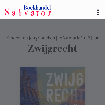
Kinder- en Jeugdboeken
|
Informatief +12 jaar
Zwijgrecht