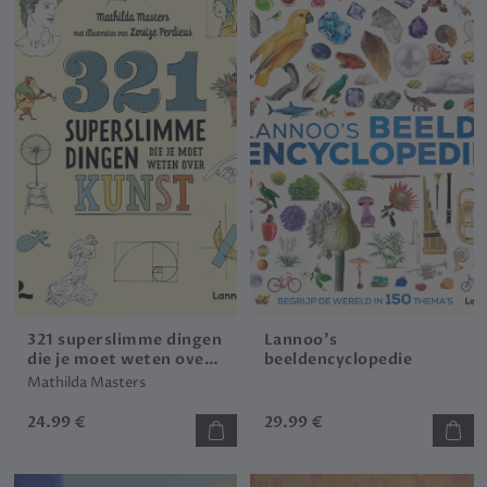
321 superslimme dingen
Lannoo's
die je moet weten over
beeldencyclopedie
kunst
Mathilda Masters
24.99 €
29.99 €