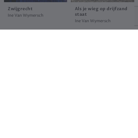
Zwijgrecht
Als je wieg op drijfzand
staat
Ine Van Wymersch
Ine Van Wymersch
18.99 €
19.99 €