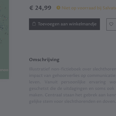
€ 24,99
Niet op voorraad bij Salvat
Toevoegen aan winkelmandje
Omschrijving
Illustratief non-fictieboek over slechthor
impact van gehoorverlies op communicatie, 
leven. Vanuit persoonlijke ervaring w
geschetst die de uitdagingen en soms ook 
maken. Centraal staan het gebrek aan kenni
gelijke stem voor slechthorenden en doven