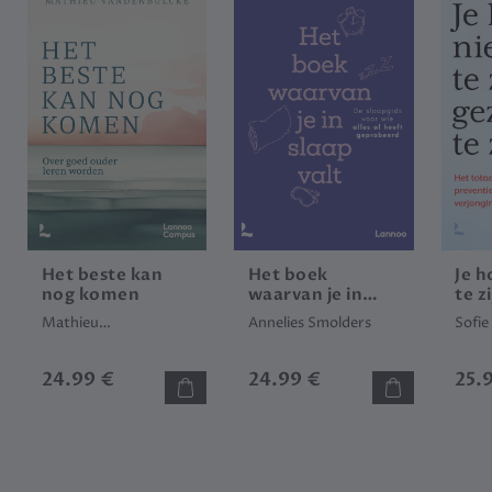
Het beste kan
Het boek
Je h
nog komen
waarvan je in
te z
slaap valt
gezo
Mathieu
Annelies Smolders
Sofie
Vandenbulcke
24.99 €
24.99 €
25.