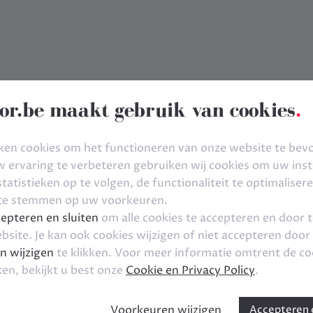
or.be maakt gebruik van cookies
.
ken cookies om het functioneren van onze website te bev
ervaring te verbeteren gebruiken wij cookies om uw inste
tatistieken op te volgen, de functionaliteit te optimaliser
 te stemmen op uw voorkeuren.
epteren en sluiten
om alle cookies te accepteren en door 
bsite. Je kan ook cookies wijzigen of niet accepteren door
n wijzigen
te klikken. Voor meer informatie omtrent de co
ken, bekijkt u best onze
Cookie en Privacy Policy
.
Voorkeuren wijzigen
Accepteren e