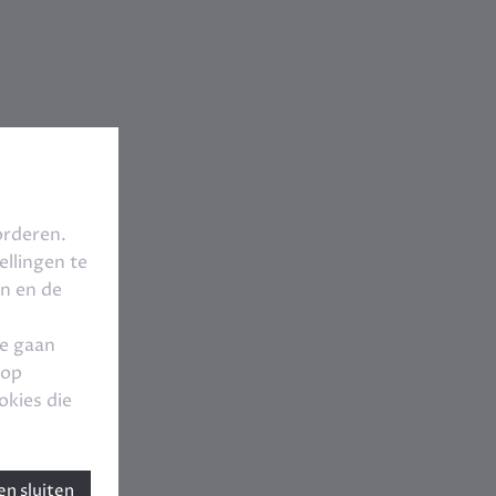
orderen.
llingen te
en en de
te gaan
 op
okies die
n sluiten