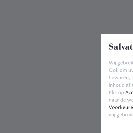
Salvat
Wij gebrui
Ook om uw 
bewaren, s
inhoud af
Klik op
Acc
naar de we
Voorkeure
wij gebrui