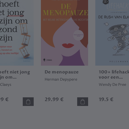
oeft niet jong
De menopauze
100+ lifehac
ijn om
voor een
Herman Depypere
nd te zijn
eenvoudiger
 Claeys
Wendy De Pree
leven in de r
van elke dag
99 €
29.99 €
19.5 €