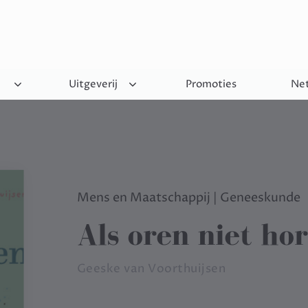
Uitgeverij
Promoties
Net
Mens en Maatschappij
|
Geneeskunde
Als oren niet ho
Geeske van Voorthuijsen