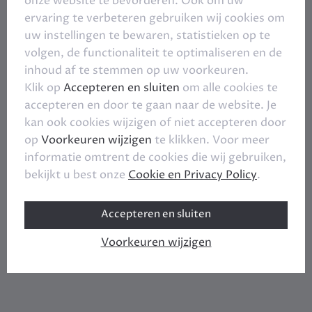
onze website te bevorderen. Ook om uw
ervaring te verbeteren gebruiken wij cookies om
uw instellingen te bewaren, statistieken op te
volgen, de functionaliteit te optimaliseren en de
inhoud af te stemmen op uw voorkeuren.
Klik op
Accepteren en sluiten
om alle cookies te
accepteren en door te gaan naar de website. Je
kan ook cookies wijzigen of niet accepteren door
op
Voorkeuren wijzigen
te klikken. Voor meer
informatie omtrent de cookies die wij gebruiken,
bekijkt u best onze
Cookie en Privacy Policy
.
Accepteren en sluiten
Voorkeuren wijzigen