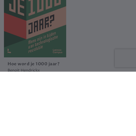
Hoe word je 1000 jaar?
Benoit Hendrickx
25.99 €