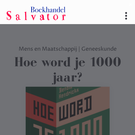
Mens en Maatschappij
|
Geneeskunde
Hoe word je 1000
jaar?