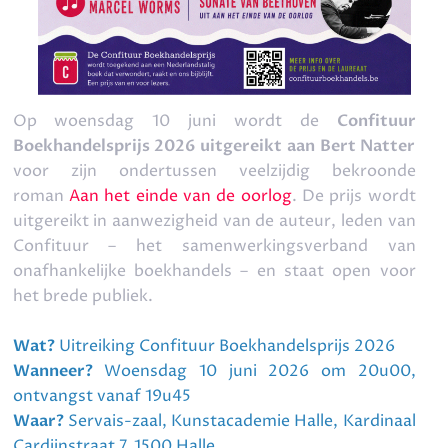
Datum: 10/06/2026
Start: 20.00 uur
Op woensdag 10 juni wordt de
Confituur
Boekhandelsprijs 2026 uitgereikt aan Bert Natter
voor zijn ondertussen veelzijdig bekroonde
roman
Aan het einde van de oorlog
. De prijs wordt
uitgereikt in aanwezigheid van de auteur, leden van
Confituur – het samenwerkingsverband van
onafhankelijke boekhandels – en staat open voor
het brede publiek.
Wat?
Uitreiking Confituur Boekhandelsprijs 2026
Wanneer?
Woensdag 10 juni 2026 om 20u00,
ontvangst vanaf 19u45
Waar?
Servais-zaal, Kunstacademie Halle, Kardinaal
Cardijnstraat 7, 1500 Halle