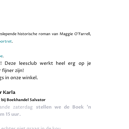
slepende historische roman van Maggie O'Farrell,
portret
.
be
.
! Deze leesclub werkt heel erg op je
fijner zijn!
s in onze winkel.
 Karla
 bij Boekhandel Salvator
ande zaterdag
stellen we de Boek 'n
m 15 uur.
 echter niet graag in de kou.