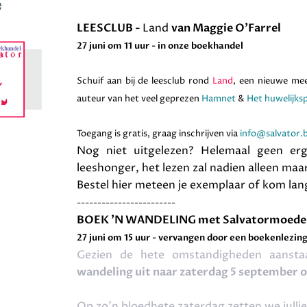
LEESCLUB -
Land
van Maggie O'Farrel
27 juni om 11 uur - in onze boekhandel
Schuif aan bij de leesclub rond
Land
, een nieuwe mee
auteur van het veel geprezen
Hamnet
&
Het huwelijks
Toegang is gratis, graag inschrijven via
info@salvator.
Nog niet uitgelezen? Helemaal geen erg
leeshonger, het lezen zal nadien alleen maar 
Bestel hier meteen je exemplaar of kom lang
------------------------
BOEK 'N WANDELING met Salvatormoeder
27 juni om 15 uur - vervangen door een boekenlezing
Gezien de hete omstandigheden aansta
wandeling uit naar zaterdag 5 september o
Op zo'n bloedhete zaterdag zetten we jullie