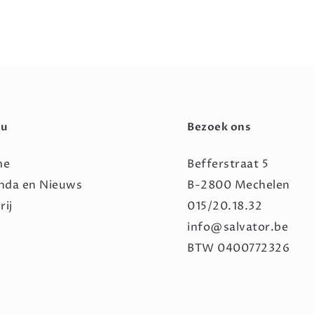
u
Bezoek ons
me
Befferstraat 5
nda en Nieuws
B-2800 Mechelen
rij
015/20.18.32
info@salvator.be
BTW 0400772326